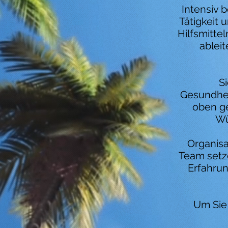
Intensiv 
Tätigkeit 
Hilfsmitte
ablei
S
Gesundhei
oben g
Wü
Organisa
Team setz
Erfahrun
Um Sie 