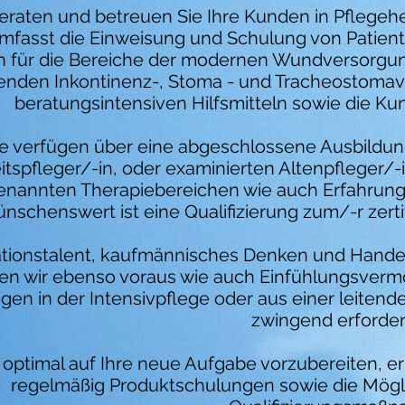
beraten und betreuen Sie Ihre Kunden in Pflegeh
umfasst die Einweisung und Schulung von Patien
ln für die Bereiche der modernen Wundversorgun
tenden Inkontinenz-, Stoma - und Tracheostom
beratungsintensiven Hilfsmitteln sowie die 
ie verfügen über eine abgeschlossene Ausbildu
tspfleger/-in, oder examinierten Altenpfleger/-
enannten Therapiebereichen wie auch Erfahrung
nschenswert ist eine Qualifizierung zum/-r zer
tionstalent, kaufmännisches Denken und Handel
en wir ebenso voraus wie auch Einfühlungsve
gen in der Intensivpflege oder aus einer leiten
zwingend erforder
optimal auf Ihre neue Aufgabe vorzubereiten, er
regelmäßig Produktschulungen sowie die Mögli