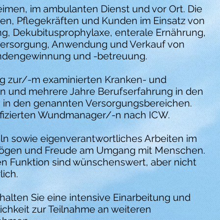
eimen, im ambulanten Dienst und vor Ort. Die
ten, Pflegekräften und Kunden im Einsatz von
g, Dekubitusprophylaxe, enterale Ernährung,
aversorgung, Anwendung und Verkauf von
Kundengewinnung und -betreuung.
ng zur/-m examinierten Kranken- und
in und mehrere Jahre Berufserfahrung in den
 in den genannten Versorgungsbereichen.
tifizierten Wundmanager/-n nach ICW.
n sowie eigenverantwortliches Arbeiten im
rmögen und Freude am Umgang mit Menschen.
den Funktion sind wünschenswert, aber nicht
lich.
halten Sie eine intensive Einarbeitung und
chkeit zur Teilnahme an weiteren