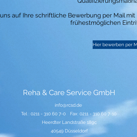
Qualifizierungsmaß
 uns auf Ihre schriftliche Bewerbung per Mail mi
frühestmöglichen Eintri
Hier bewerben per M
Reha & Care Service GmbH
info@rcsd.de
Tel : 0211 - 310 60 7-0
Fax: 0211 - 310 60 7-10
Heerdter Landstraße 189c
40549 Düsseldorf