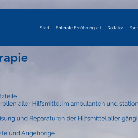
Start
Enterale Ernährung alt
Rollator
Fac
rapie
zteile
rollen aller Hilfsmittel im ambulanten und statio
isung und Reparaturen der Hilfsmittel aller gäng
nste und Angehörige