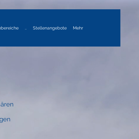
hbereiche
..
Stellenangebote
Mehr
nären
igen