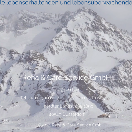
 alle lebenserhaltenden und lebensüberwachend
Reha & Care Service GmbH
info@rcsd.de
Tel : 0211 - 310 60 7-0
Fax: 0211 - 310 60 7-10
Heerdter Landstraße 189c
40549 Düsseldorf
©2024 Reha & Care Service GmbH