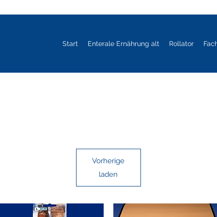
Start
Enterale Ernährung alt
Rollator
Fac
Vorherige
laden