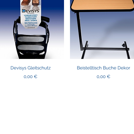
Schnellansicht
Schnellansicht
Devisys Gleitschutz
Beistelltisch Buche Dekor
Preis
Preis
0,00 €
0,00 €